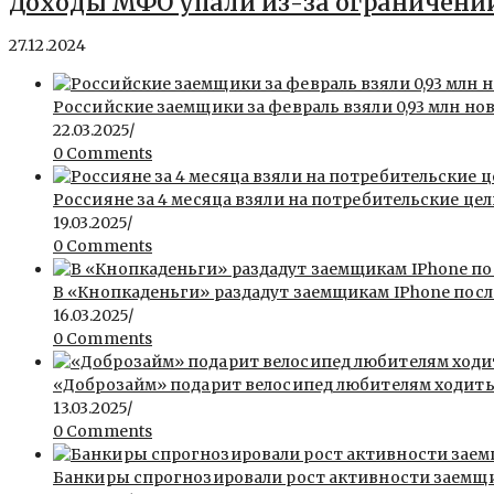
Доходы МФО упали из-за ограничений
27.12.2024
Российские заемщики за февраль взяли 0,93 млн но
22.03.2025
/
0 Comments
Россияне за 4 месяца взяли на потребительские цел
19.03.2025
/
0 Comments
В «Кнопкаденьги» раздадут заемщикам IPhone пос
16.03.2025
/
0 Comments
«Доброзайм» подарит велосипед любителям ходит
13.03.2025
/
0 Comments
Банкиры спрогнозировали рост активности заемщи